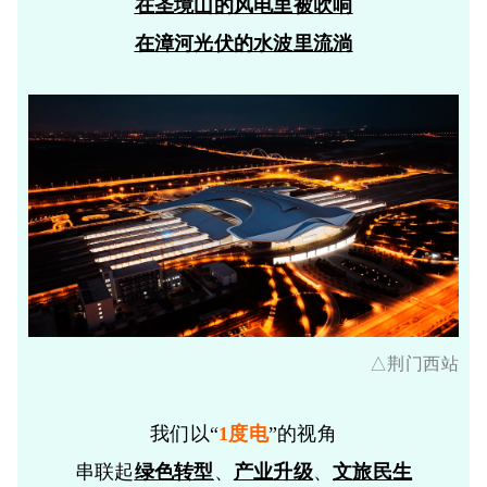
在圣境山的风电里被吹响
在漳河光伏的水波里流淌
△荆门西站
我们以“
1度电
”的视角
串联起
绿色转型
、
产业升级
、
文旅民生