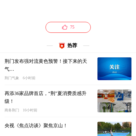
75
热荐
在打通内陆对接沿海与国际市场的
荆门发布强对流黄色预警！接下来的天
荆门国际内陆港
里
气…
1度电
荆门气象
6小时前
可维持20立方米仓储的恒温环境
再添36家品牌首店，“荆”夏消费质感升
为跨境冷链货物保鲜
级！
商务荆门
10小时前
央视《焦点访谈》聚焦京山！